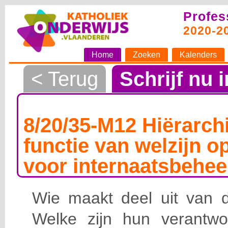
Profes
2020-2
Home
Zoeken
Kalenders
< Terug
Schrijf nu i
8/20/35-M12 Hiërarchi
functie van welzijn o
voor internaatsbehee
Wie maakt deel uit van de
Welke zijn hun verantwoo