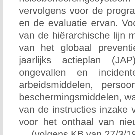
vervolgens voor de progra
en de evaluatie ervan. Vo
van de hiërarchische lijn 
van het globaal prevent
jaarlijks actieplan (J
ongevallen en incident
arbeidsmiddelen, persoon
beschermingsmiddelen, wa
van de instructies inzake v
voor het onthaal van nie
… (volgens KB van 27/3/19