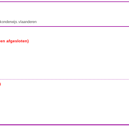
ekonderwijs.vlaanderen
ven afgesloten)
)