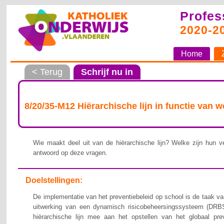
Profes
2020-2
Home
< Terug
Schrijf nu in
8/20/35-M12 Hiërarchische lijn in functie van 
Wie maakt deel uit van de hiërarchische lijn? Welke zijn hun ve
antwoord op deze vragen.
Doelstellingen:
De implementatie van het preventiebeleid op school is de taak van
uitwerking van een dynamisch risicobeheersingssysteem (DRBS
hiërarchische lijn mee aan het opstellen van het globaal pre