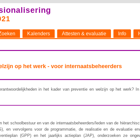
sionalisering
021
Zoeken
Kalenders
Attesten & evaluatie
Info
welzijn op het werk - voor internaatsbeheerders
rantwoordelijkheden in het kader van preventie en welzijn op het werk? In 
 het schoolbestuur en van de internaatsbeheerders/leden van de hiërarchische 
), en vervolgens voor de programmatie, de realisatie en de evaluatie er
ventieplan (GPP) en het jaarlijks actieplan (JAP), onderzoeken ze ongev