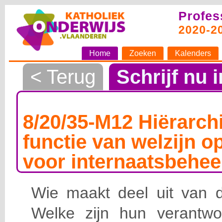
Profes
2020-2
Home
Zoeken
Kalenders
< Terug
Schrijf nu i
8/20/35-M12 Hiërarchi
functie van welzijn o
voor internaatsbehee
Wie maakt deel uit van de
Welke zijn hun verantwoo