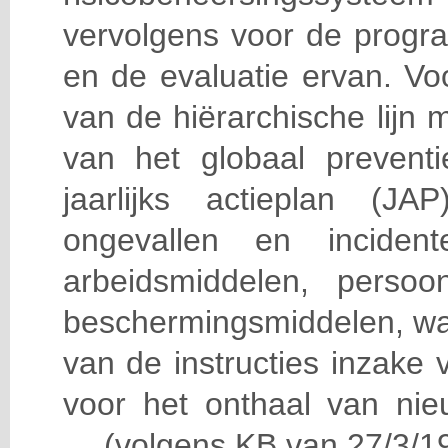
vervolgens voor de progra
en de evaluatie ervan. Vo
van de hiërarchische lijn 
van het globaal prevent
jaarlijks actieplan (J
ongevallen en incident
arbeidsmiddelen, persoon
beschermingsmiddelen, wa
van de instructies inzake v
voor het onthaal van nie
… (volgens KB van 27/3/19