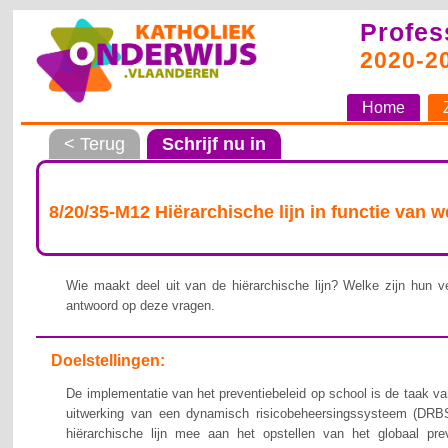
Profes
2020-2
Home
< Terug
Schrijf nu in
8/20/35-M12 Hiërarchische lijn in functie van 
Wie maakt deel uit van de hiërarchische lijn? Welke zijn hun ve
antwoord op deze vragen.
Doelstellingen:
De implementatie van het preventiebeleid op school is de taak van
uitwerking van een dynamisch risicobeheersingssysteem (DRBS
hiërarchische lijn mee aan het opstellen van het globaal pre