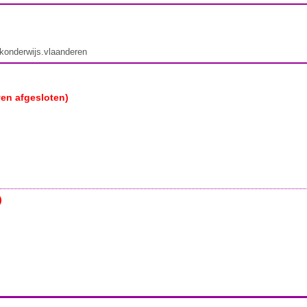
ekonderwijs.vlaanderen
ven afgesloten)
)