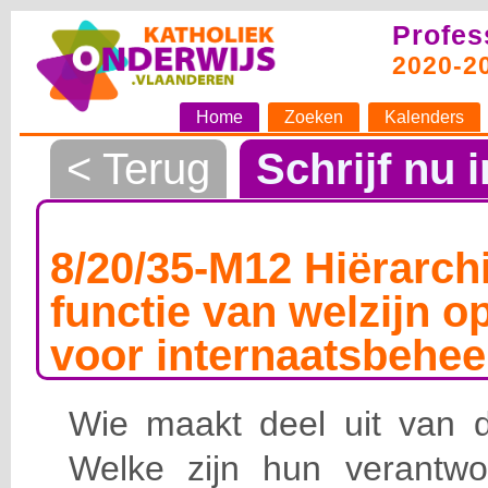
Profes
2020-2
Home
Zoeken
Kalenders
< Terug
Schrijf nu i
8/20/35-M12 Hiërarchi
functie van welzijn o
voor internaatsbehee
Wie maakt deel uit van de
Welke zijn hun verantwoo