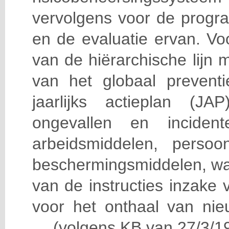
vervolgens voor de progra
en de evaluatie ervan. Vo
van de hiërarchische lijn 
van het globaal prevent
jaarlijks actieplan (J
ongevallen en incident
arbeidsmiddelen, persoon
beschermingsmiddelen, wa
van de instructies inzake v
voor het onthaal van nie
… (volgens KB van 27/3/19