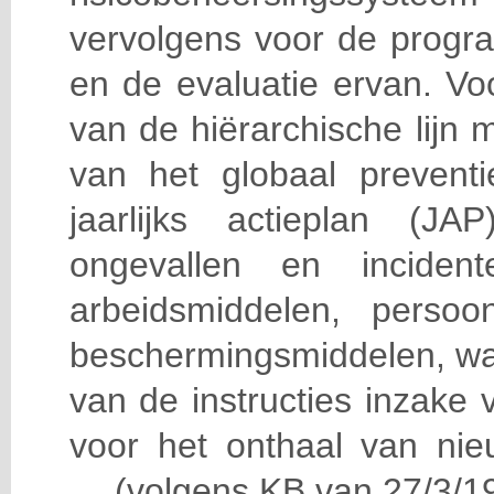
vervolgens voor de progra
en de evaluatie ervan. Vo
van de hiërarchische lijn 
van het globaal prevent
jaarlijks actieplan (J
ongevallen en incident
arbeidsmiddelen, persoon
beschermingsmiddelen, wa
van de instructies inzake v
voor het onthaal van nie
… (volgens KB van 27/3/19