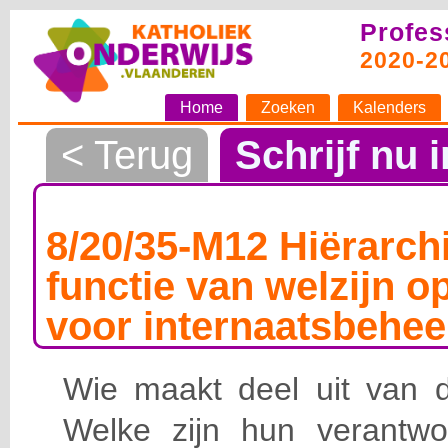
Profes
2020-2
Home
Zoeken
Kalenders
< Terug
Schrijf nu i
8/20/35-M12 Hiërarchi
functie van welzijn o
voor internaatsbehee
Wie maakt deel uit van de
Welke zijn hun verantwoo