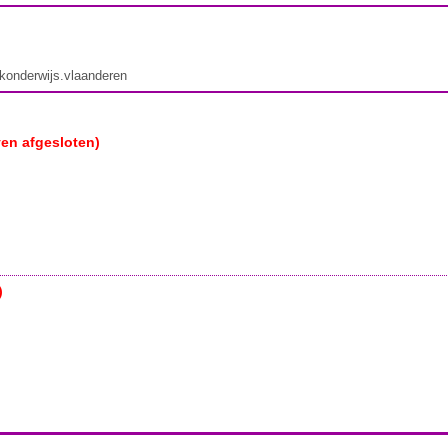
ekonderwijs.vlaanderen
ven afgesloten)
)