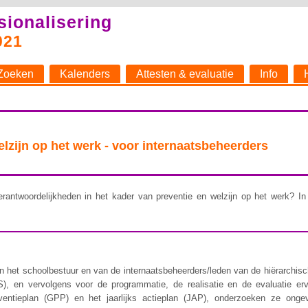
sionalisering
021
Zoeken
Kalenders
Attesten & evaluatie
Info
welzijn op het werk - voor internaatsbeheerders
rantwoordelijkheden in het kader van preventie en welzijn op het werk? In 
 het schoolbestuur en van de internaatsbeheerders/leden van de hiërarchische 
), en vervolgens voor de programmatie, de realisatie en de evaluatie er
ventieplan (GPP) en het jaarlijks actieplan (JAP), onderzoeken ze ongev