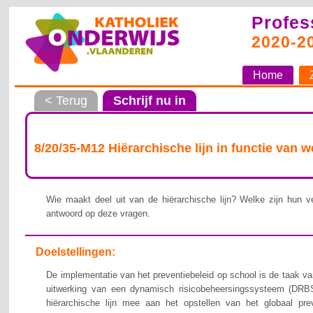
Profes
2020-2
Home
< Terug
Schrijf nu in
8/20/35-M12 Hiërarchische lijn in functie van 
Wie maakt deel uit van de hiërarchische lijn? Welke zijn hun ve
antwoord op deze vragen.
Doelstellingen:
De implementatie van het preventiebeleid op school is de taak van
uitwerking van een dynamisch risicobeheersingssysteem (DRBS
hiërarchische lijn mee aan het opstellen van het globaal pre