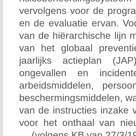
vervolgens voor de progra
en de evaluatie ervan. Vo
van de hiërarchische lijn 
van het globaal prevent
jaarlijks actieplan (J
ongevallen en incident
arbeidsmiddelen, persoon
beschermingsmiddelen, wa
van de instructies inzake v
voor het onthaal van nie
… (volgens KB van 27/3/19