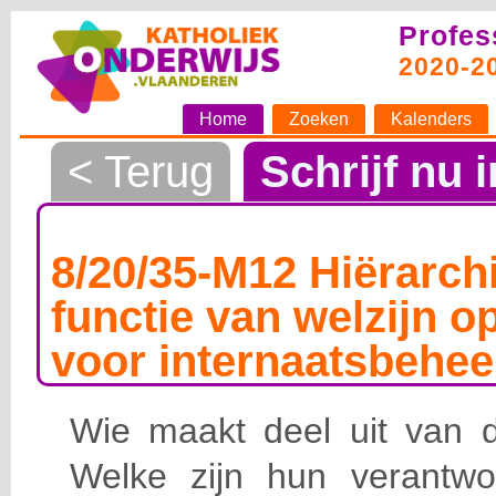
Profes
2020-2
Home
Zoeken
Kalenders
< Terug
Schrijf nu i
8/20/35-M12 Hiërarchi
functie van welzijn o
voor internaatsbehee
Wie maakt deel uit van de
Welke zijn hun verantwoo