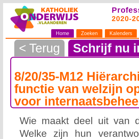
Profes
2020-2
Home
Zoeken
Kalenders
< Terug
Schrijf nu i
8/20/35-M12 Hiërarchi
functie van welzijn o
voor internaatsbehee
Wie maakt deel uit van de
Welke zijn hun verantwoo