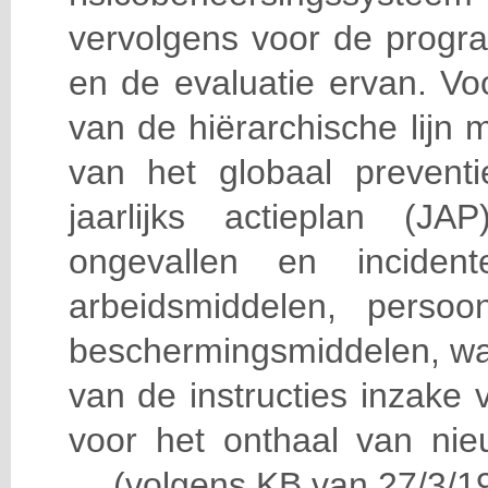
vervolgens voor de progra
en de evaluatie ervan. Vo
van de hiërarchische lijn 
van het globaal prevent
jaarlijks actieplan (J
ongevallen en incident
arbeidsmiddelen, persoon
beschermingsmiddelen, wa
van de instructies inzake v
voor het onthaal van nie
… (volgens KB van 27/3/19