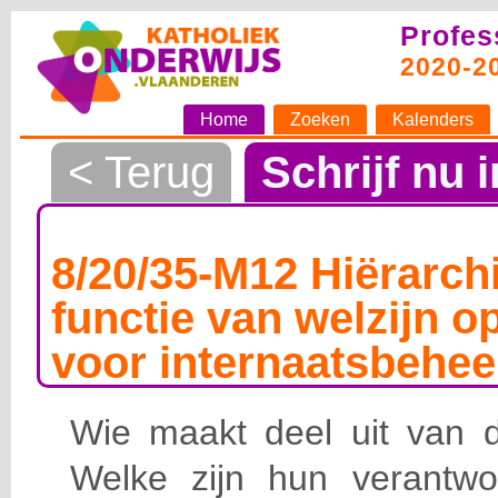
Profes
2020-2
Home
Zoeken
Kalenders
< Terug
Schrijf nu i
8/20/35-M12 Hiërarchi
functie van welzijn o
voor internaatsbehee
Wie maakt deel uit van de
Welke zijn hun verantwoo