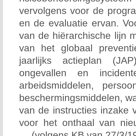
vervolgens voor de progra
en de evaluatie ervan. Vo
van de hiërarchische lijn 
van het globaal prevent
jaarlijks actieplan (J
ongevallen en incident
arbeidsmiddelen, persoon
beschermingsmiddelen, wa
van de instructies inzake v
voor het onthaal van nie
… (volgens KB van 27/3/19