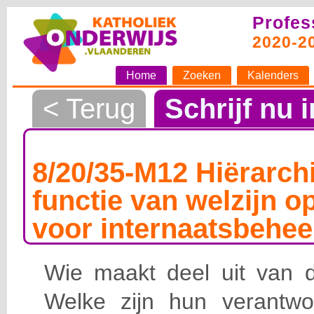
Profes
2020-2
Home
Zoeken
Kalenders
< Terug
Schrijf nu i
8/20/35-M12 Hiërarchi
functie van welzijn o
voor internaatsbehee
Wie maakt deel uit van de
Welke zijn hun verantwoo