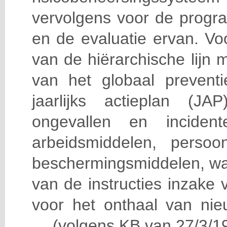
vervolgens voor de progra
en de evaluatie ervan. Vo
van de hiërarchische lijn 
van het globaal prevent
jaarlijks actieplan (J
ongevallen en incident
arbeidsmiddelen, persoon
beschermingsmiddelen, wa
van de instructies inzake v
voor het onthaal van nie
… (volgens KB van 27/3/19