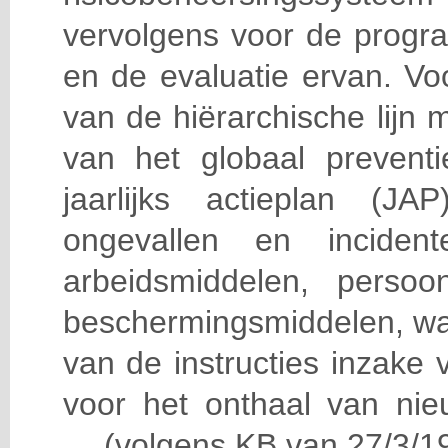
vervolgens voor de progra
en de evaluatie ervan. Vo
van de hiërarchische lijn 
van het globaal prevent
jaarlijks actieplan (J
ongevallen en incident
arbeidsmiddelen, persoon
beschermingsmiddelen, wa
van de instructies inzake v
voor het onthaal van nie
… (volgens KB van 27/3/19