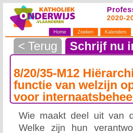
Profes
2020-2
Home
Zoeken
Kalenders
< Terug
Schrijf nu i
8/20/35-M12 Hiërarchi
functie van welzijn o
voor internaatsbehee
Wie maakt deel uit van de
Welke zijn hun verantwoo