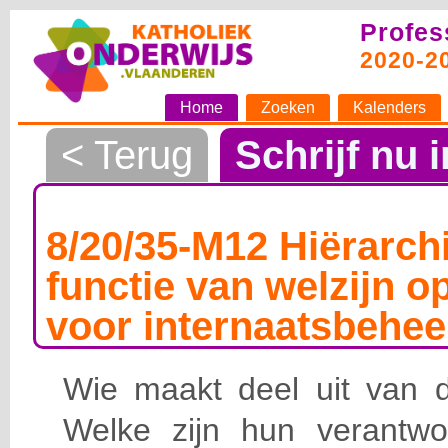
Profes
2020-2
Home
Zoeken
Kalenders
< Terug
Schrijf nu i
8/20/35-M12 Hiërarchi
functie van welzijn o
voor internaatsbehee
Wie maakt deel uit van de
Welke zijn hun verantwoo