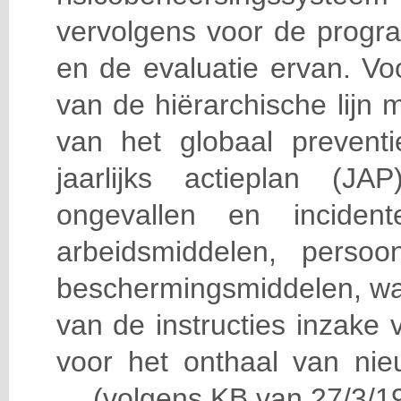
vervolgens voor de progra
en de evaluatie ervan. Vo
van de hiërarchische lijn 
van het globaal prevent
jaarlijks actieplan (J
ongevallen en incident
arbeidsmiddelen, persoon
beschermingsmiddelen, wa
van de instructies inzake v
voor het onthaal van nie
… (volgens KB van 27/3/19