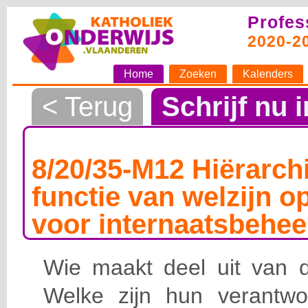
Profes
2020-2
Home
Zoeken
Kalenders
< Terug
Schrijf nu i
8/20/35-M12 Hiërarchi
functie van welzijn o
voor internaatsbehee
Wie maakt deel uit van de
Welke zijn hun verantwoo