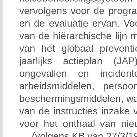
vervolgens voor de progra
en de evaluatie ervan. Vo
van de hiërarchische lijn 
van het globaal prevent
jaarlijks actieplan (J
ongevallen en incident
arbeidsmiddelen, persoon
beschermingsmiddelen, wa
van de instructies inzake v
voor het onthaal van nie
… (volgens KB van 27/3/19