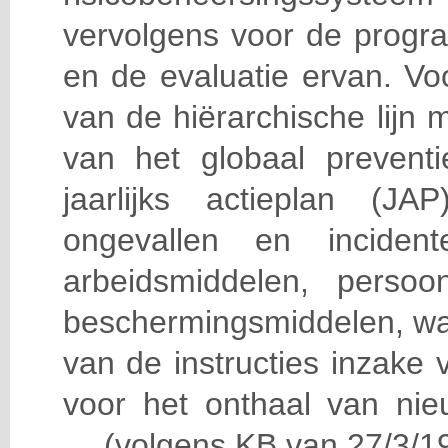
vervolgens voor de progra
en de evaluatie ervan. Vo
van de hiërarchische lijn 
van het globaal prevent
jaarlijks actieplan (J
ongevallen en incident
arbeidsmiddelen, persoon
beschermingsmiddelen, wa
van de instructies inzake v
voor het onthaal van nie
… (volgens KB van 27/3/19