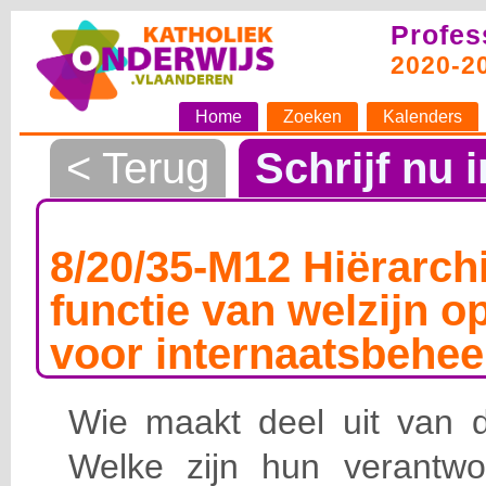
Profes
2020-2
Home
Zoeken
Kalenders
< Terug
Schrijf nu i
8/20/35-M12 Hiërarchi
functie van welzijn o
voor internaatsbehee
Wie maakt deel uit van de
Welke zijn hun verantwoo