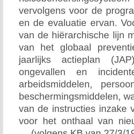
vervolgens voor de progra
en de evaluatie ervan. Vo
van de hiërarchische lijn 
van het globaal prevent
jaarlijks actieplan (J
ongevallen en incident
arbeidsmiddelen, persoon
beschermingsmiddelen, wa
van de instructies inzake v
voor het onthaal van nie
… (volgens KB van 27/3/19