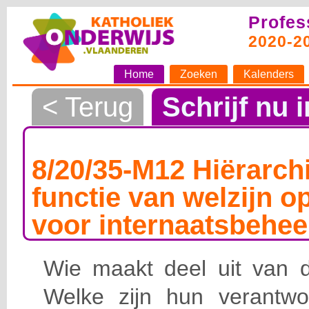
Profes
2020-2
Home
Zoeken
Kalenders
< Terug
Schrijf nu i
8/20/35-M12 Hiërarchi
functie van welzijn o
voor internaatsbehee
Wie maakt deel uit van de
Welke zijn hun verantwoo