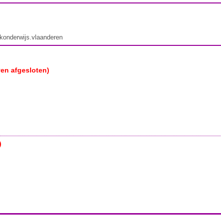
ekonderwijs.vlaanderen
ven afgesloten)
)