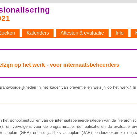
sionalisering
021
Zoeken
Kalenders
Attesten & evaluatie
Info
welzijn op het werk - voor internaatsbeheerders
rantwoordelijkheden in het kader van preventie en welzijn op het werk? In 
 het schoolbestuur en van de internaatsbeheerders/leden van de hiërarchische 
), en vervolgens voor de programmatie, de realisatie en de evaluatie er
ventieplan (GPP) en het jaarlijks actieplan (JAP), onderzoeken ze ongev