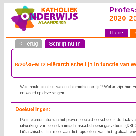
Profes
2020-2
Home
< Terug
Schrijf nu in
8/20/35-M12 Hiërarchische lijn in functie van 
Wie maakt deel uit van de hiërarchische lijn? Welke zijn hun ve
antwoord op deze vragen.
Doelstellingen:
De implementatie van het preventiebeleid op school is de taak van
uitwerking van een dynamisch risicobeheersingssysteem (DRBS
hiërarchische lijn mee aan het opstellen van het globaal pre