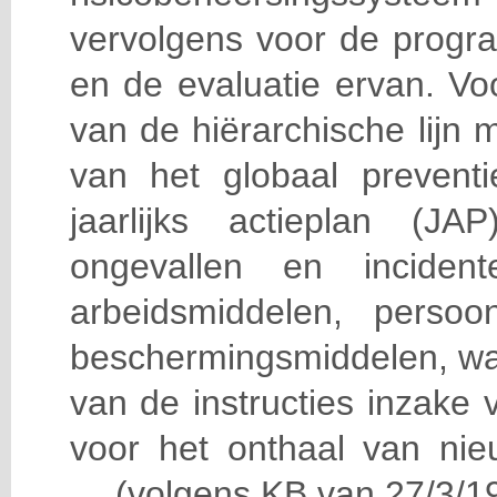
vervolgens voor de progra
en de evaluatie ervan. Vo
van de hiërarchische lijn 
van het globaal prevent
jaarlijks actieplan (J
ongevallen en incident
arbeidsmiddelen, persoon
beschermingsmiddelen, wa
van de instructies inzake v
voor het onthaal van nie
… (volgens KB van 27/3/19