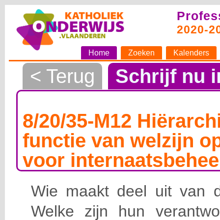
Profes
2020-2
Home
Zoeken
Kalenders
< Terug
Schrijf nu i
8/20/35-M12 Hiërarchi
functie van welzijn o
voor internaatsbehee
Wie maakt deel uit van de
Welke zijn hun verantwoo