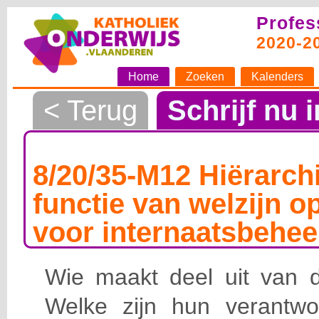
Profes
2020-2
Home
Zoeken
Kalenders
< Terug
Schrijf nu i
8/20/35-M12 Hiërarchi
functie van welzijn o
voor internaatsbehee
Wie maakt deel uit van de
Welke zijn hun verantwoo