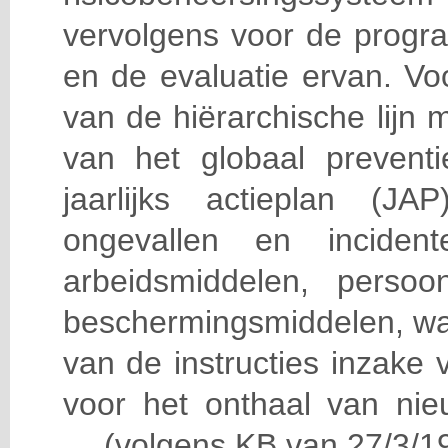
vervolgens voor de progra
en de evaluatie ervan. Vo
van de hiërarchische lijn 
van het globaal prevent
jaarlijks actieplan (J
ongevallen en incident
arbeidsmiddelen, persoon
beschermingsmiddelen, wa
van de instructies inzake v
voor het onthaal van nie
… (volgens KB van 27/3/19