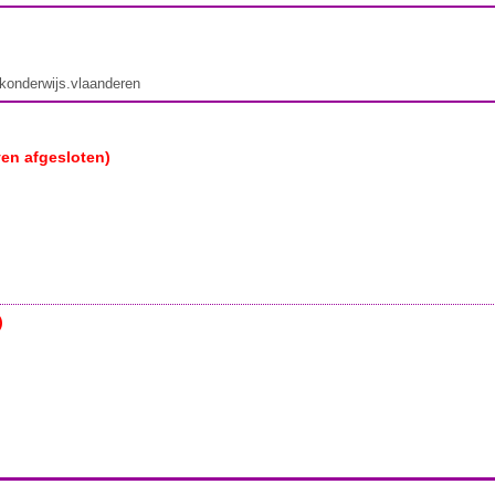
ekonderwijs.vlaanderen
ven afgesloten)
)