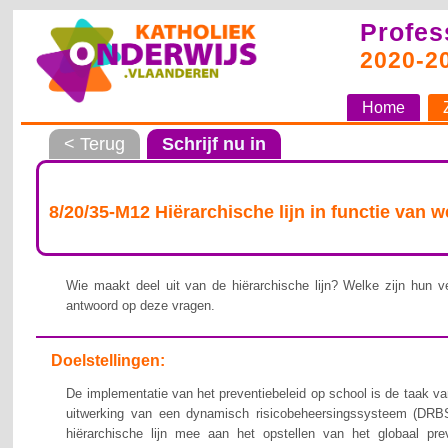
Profes
2020-2
Home
< Terug
Schrijf nu in
8/20/35-M12 Hiërarchische lijn in functie van 
Wie maakt deel uit van de hiërarchische lijn? Welke zijn hun ve
antwoord op deze vragen.
Doelstellingen:
De implementatie van het preventiebeleid op school is de taak van
uitwerking van een dynamisch risicobeheersingssysteem (DRBS
hiërarchische lijn mee aan het opstellen van het globaal pre