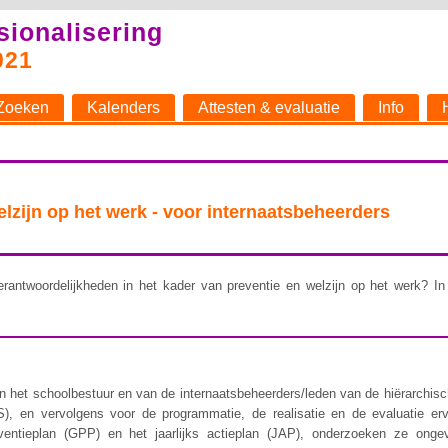
sionalisering
021
Zoeken
Kalenders
Attesten & evaluatie
Info
welzijn op het werk - voor internaatsbeheerders
rantwoordelijkheden in het kader van preventie en welzijn op het werk? In 
 het schoolbestuur en van de internaatsbeheerders/leden van de hiërarchische 
), en vervolgens voor de programmatie, de realisatie en de evaluatie er
ventieplan (GPP) en het jaarlijks actieplan (JAP), onderzoeken ze ongev