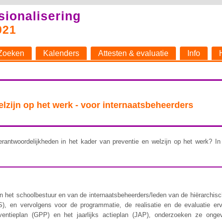
sionalisering
021
Zoeken
Kalenders
Attesten & evaluatie
Info
welzijn op het werk - voor internaatsbeheerders
rantwoordelijkheden in het kader van preventie en welzijn op het werk? In 
 het schoolbestuur en van de internaatsbeheerders/leden van de hiërarchische 
), en vervolgens voor de programmatie, de realisatie en de evaluatie er
ventieplan (GPP) en het jaarlijks actieplan (JAP), onderzoeken ze ongev