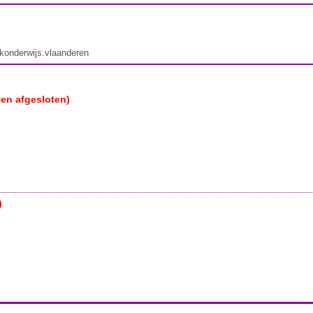
ekonderwijs.vlaanderen
ven afgesloten)
)