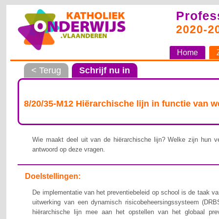
Profes
2020-2
Home
< Terug
Schrijf nu in
8/20/35-M12 Hiërarchische lijn in functie van 
Wie maakt deel uit van de hiërarchische lijn? Welke zijn hun ve
antwoord op deze vragen.
Doelstellingen:
De implementatie van het preventiebeleid op school is de taak van
uitwerking van een dynamisch risicobeheersingssysteem (DRBS
hiërarchische lijn mee aan het opstellen van het globaal pre