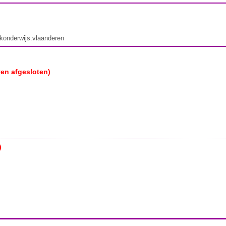
ekonderwijs.vlaanderen
ven afgesloten)
)