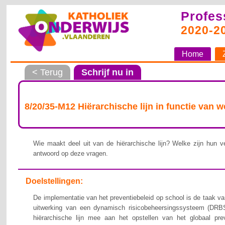
Profes
2020-2
Home
< Terug
Schrijf nu in
8/20/35-M12 Hiërarchische lijn in functie van 
Wie maakt deel uit van de hiërarchische lijn? Welke zijn hun ve
antwoord op deze vragen.
Doelstellingen:
De implementatie van het preventiebeleid op school is de taak van
uitwerking van een dynamisch risicobeheersingssysteem (DRBS
hiërarchische lijn mee aan het opstellen van het globaal pre