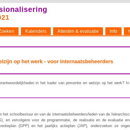
sionalisering
021
Zoeken
Kalenders
Attesten & evaluatie
Info
welzijn op het werk - voor internaatsbeheerders
rantwoordelijkheden in het kader van preventie en welzijn op het werk? In 
 het schoolbestuur en van de internaatsbeheerders/leden van de hiërarchische 
), en vervolgens voor de programmatie, de realisatie en de evaluatie er
ventieplan (GPP) en het jaarlijks actieplan (JAP), onderzoeken ze ongev