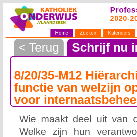
Profes
2020-2
Home
Zoeken
Kalenders
< Terug
Schrijf nu i
8/20/35-M12 Hiërarchi
functie van welzijn o
voor internaatsbehee
Wie maakt deel uit van de
Welke zijn hun verantwoo