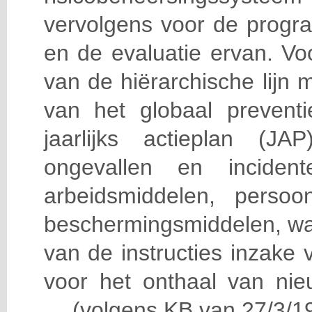
vervolgens voor de progra
en de evaluatie ervan. Vo
van de hiërarchische lijn 
van het globaal prevent
jaarlijks actieplan (J
ongevallen en incident
arbeidsmiddelen, persoon
beschermingsmiddelen, wa
van de instructies inzake v
voor het onthaal van nie
… (volgens KB van 27/3/19