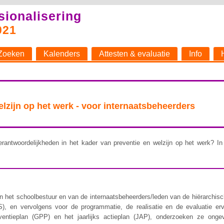
sionalisering
021
Zoeken
Kalenders
Attesten & evaluatie
Info
welzijn op het werk - voor internaatsbeheerders
rantwoordelijkheden in het kader van preventie en welzijn op het werk? In 
 het schoolbestuur en van de internaatsbeheerders/leden van de hiërarchische 
), en vervolgens voor de programmatie, de realisatie en de evaluatie er
ventieplan (GPP) en het jaarlijks actieplan (JAP), onderzoeken ze ongev