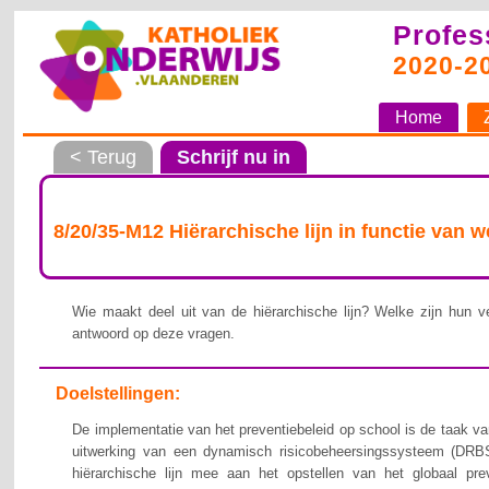
Profes
2020-2
Home
< Terug
Schrijf nu in
8/20/35-M12 Hiërarchische lijn in functie van 
Wie maakt deel uit van de hiërarchische lijn? Welke zijn hun ve
antwoord op deze vragen.
Doelstellingen:
De implementatie van het preventiebeleid op school is de taak van
uitwerking van een dynamisch risicobeheersingssysteem (DRBS
hiërarchische lijn mee aan het opstellen van het globaal pre