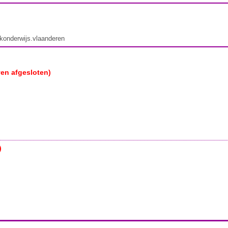
ekonderwijs.vlaanderen
ven afgesloten)
)