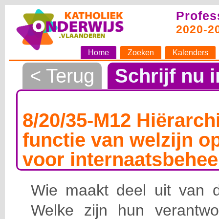
Profes
2020-2
Home
Zoeken
Kalenders
< Terug
Schrijf nu i
8/20/35-M12 Hiërarchi
functie van welzijn o
voor internaatsbehee
Wie maakt deel uit van de
Welke zijn hun verantwoo