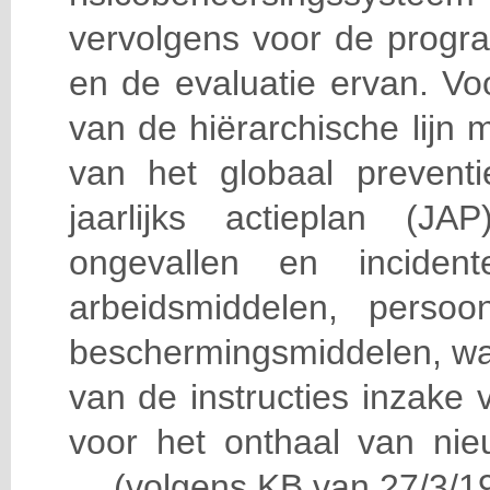
vervolgens voor de progra
en de evaluatie ervan. Vo
van de hiërarchische lijn 
van het globaal prevent
jaarlijks actieplan (J
ongevallen en incident
arbeidsmiddelen, persoon
beschermingsmiddelen, wa
van de instructies inzake v
voor het onthaal van nie
… (volgens KB van 27/3/19