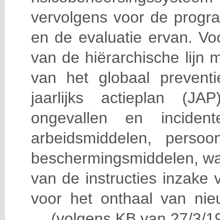
vervolgens voor de progra
en de evaluatie ervan. Vo
van de hiërarchische lijn 
van het globaal prevent
jaarlijks actieplan (J
ongevallen en incident
arbeidsmiddelen, persoon
beschermingsmiddelen, wa
van de instructies inzake v
voor het onthaal van nie
… (volgens KB van 27/3/19