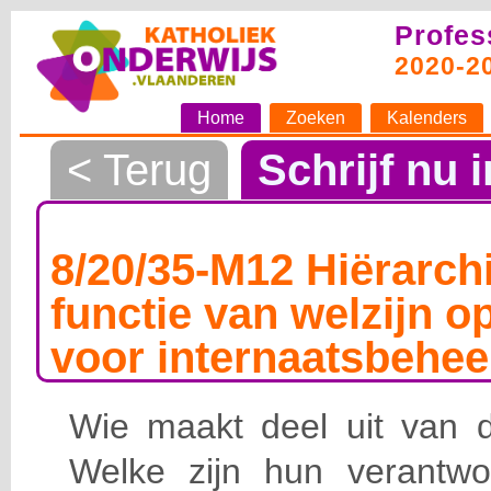
Profes
2020-2
Home
Zoeken
Kalenders
< Terug
Schrijf nu i
8/20/35-M12 Hiërarchi
functie van welzijn o
voor internaatsbehee
Wie maakt deel uit van de
Welke zijn hun verantwoo