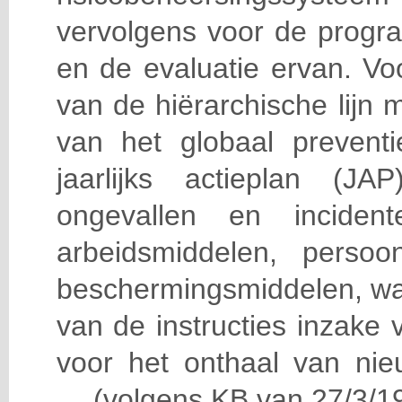
vervolgens voor de progra
en de evaluatie ervan. Vo
van de hiërarchische lijn 
van het globaal prevent
jaarlijks actieplan (J
ongevallen en incident
arbeidsmiddelen, persoon
beschermingsmiddelen, wa
van de instructies inzake v
voor het onthaal van nie
… (volgens KB van 27/3/19