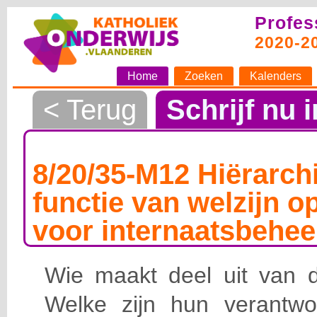
Profes
2020-2
Home
Zoeken
Kalenders
< Terug
Schrijf nu i
8/20/35-M12 Hiërarchi
functie van welzijn o
voor internaatsbehee
Wie maakt deel uit van de
Welke zijn hun verantwoo