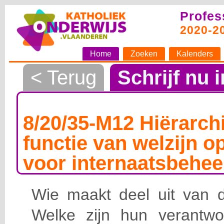
Profes
2020-2
Home
Zoeken
Kalenders
< Terug
Schrijf nu i
8/20/35-M12 Hiërarchi
functie van welzijn o
voor internaatsbehee
Wie maakt deel uit van de
Welke zijn hun verantwoo