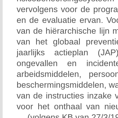
vervolgens voor de progra
en de evaluatie ervan. Vo
van de hiërarchische lijn 
van het globaal prevent
jaarlijks actieplan (J
ongevallen en incident
arbeidsmiddelen, persoon
beschermingsmiddelen, wa
van de instructies inzake v
voor het onthaal van nie
… (volgens KB van 27/3/19