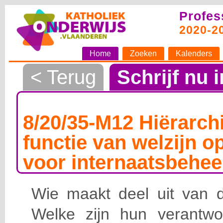
Profes
2020-2
Home
Zoeken
Kalenders
< Terug
Schrijf nu i
8/20/35-M12 Hiërarchi
functie van welzijn o
voor internaatsbehee
Wie maakt deel uit van de
Welke zijn hun verantwoo