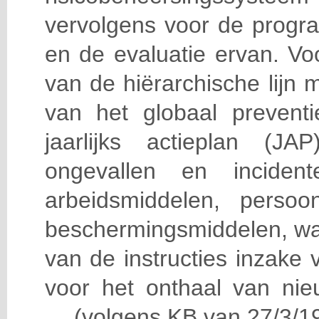
vervolgens voor de progra
en de evaluatie ervan. Vo
van de hiërarchische lijn 
van het globaal prevent
jaarlijks actieplan (J
ongevallen en incident
arbeidsmiddelen, persoon
beschermingsmiddelen, wa
van de instructies inzake v
voor het onthaal van nie
… (volgens KB van 27/3/19