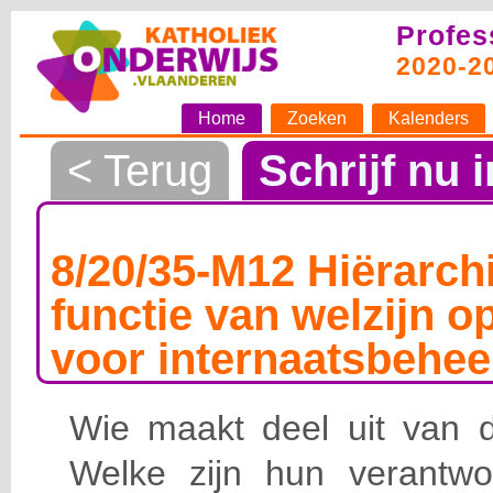
Profes
2020-2
Home
Zoeken
Kalenders
< Terug
Schrijf nu i
8/20/35-M12 Hiërarchi
functie van welzijn o
voor internaatsbehee
Wie maakt deel uit van de
Welke zijn hun verantwoo