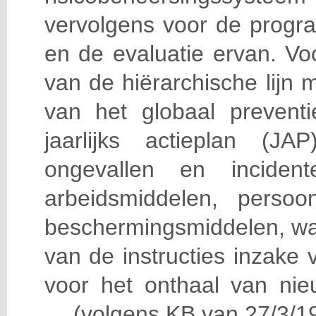
vervolgens voor de progra
en de evaluatie ervan. Vo
van de hiërarchische lijn 
van het globaal prevent
jaarlijks actieplan (J
ongevallen en incident
arbeidsmiddelen, persoon
beschermingsmiddelen, wa
van de instructies inzake v
voor het onthaal van nie
… (volgens KB van 27/3/19