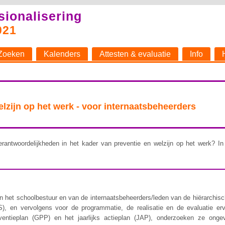
sionalisering
021
Zoeken
Kalenders
Attesten & evaluatie
Info
welzijn op het werk - voor internaatsbeheerders
rantwoordelijkheden in het kader van preventie en welzijn op het werk? In 
 het schoolbestuur en van de internaatsbeheerders/leden van de hiërarchische 
), en vervolgens voor de programmatie, de realisatie en de evaluatie er
ventieplan (GPP) en het jaarlijks actieplan (JAP), onderzoeken ze ongev