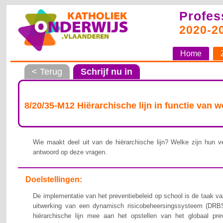
Profes
2020-2
Home
< Terug
Schrijf nu in
8/20/35-M12 Hiërarchische lijn in functie van 
Wie maakt deel uit van de hiërarchische lijn? Welke zijn hun ve
antwoord op deze vragen.
Doelstellingen:
De implementatie van het preventiebeleid op school is de taak van
uitwerking van een dynamisch risicobeheersingssysteem (DRBS
hiërarchische lijn mee aan het opstellen van het globaal pre