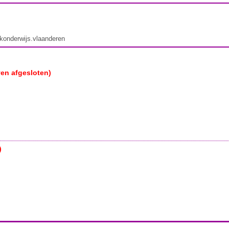
ekonderwijs.vlaanderen
ven afgesloten)
)