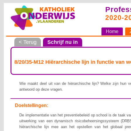
Profes
2020-2
Home
< Terug
Schrijf nu in
8/20/35-M12 Hiërarchische lijn in functie van 
Wie maakt deel uit van de hiërarchische lijn? Welke zijn hun ve
antwoord op deze vragen.
Doelstellingen:
De implementatie van het preventiebeleid op school is de taak van
uitwerking van een dynamisch risicobeheersingssysteem (DRBS
hiërarchische lijn mee aan het opstellen van het globaal pre