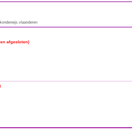
ekonderwijs.vlaanderen
ven afgesloten)
)