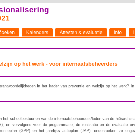
sionalisering
021
Zoeken
Kalenders
Attesten & evaluatie
Info
welzijn op het werk - voor internaatsbeheerders
rantwoordelijkheden in het kader van preventie en welzijn op het werk? In 
 het schoolbestuur en van de internaatsbeheerders/leden van de hiërarchische 
), en vervolgens voor de programmatie, de realisatie en de evaluatie er
ventieplan (GPP) en het jaarlijks actieplan (JAP), onderzoeken ze ongev