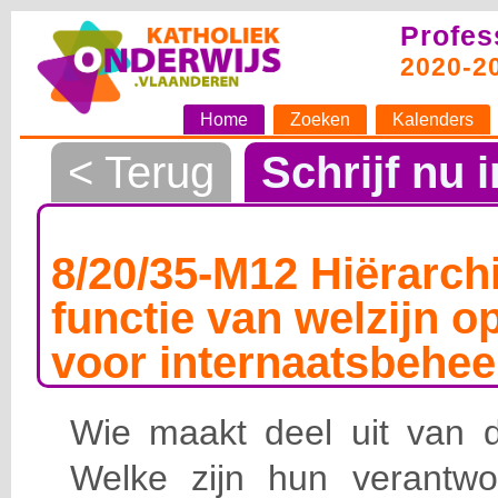
Profes
2020-2
Home
Zoeken
Kalenders
< Terug
Schrijf nu i
8/20/35-M12 Hiërarchi
functie van welzijn o
voor internaatsbehee
Wie maakt deel uit van de
Welke zijn hun verantwoo