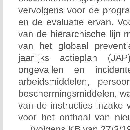
vervolgens voor de progra
en de evaluatie ervan. Vo
van de hiërarchische lijn 
van het globaal prevent
jaarlijks actieplan (J
ongevallen en incident
arbeidsmiddelen, persoon
beschermingsmiddelen, wa
van de instructies inzake v
voor het onthaal van nie
… (volgens KB van 27/3/19