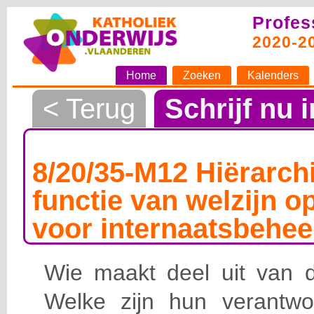
Profes
2020-2
Home
Zoeken
Kalenders
< Terug
Schrijf nu i
8/20/35-M12 Hiërarchi
functie van welzijn o
voor internaatsbehee
Wie maakt deel uit van de
Welke zijn hun verantwoo