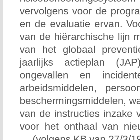
vervolgens voor de progra
en de evaluatie ervan. Vo
van de hiërarchische lijn 
van het globaal prevent
jaarlijks actieplan (J
ongevallen en incident
arbeidsmiddelen, persoon
beschermingsmiddelen, wa
van de instructies inzake v
voor het onthaal van nie
… (volgens KB van 27/3/19