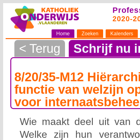
Profes
2020-2
Home
Zoeken
Kalenders
< Terug
Schrijf nu i
8/20/35-M12 Hiërarchi
functie van welzijn o
voor internaatsbehee
Wie maakt deel uit van de
Welke zijn hun verantwoo