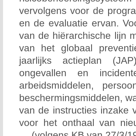
vervolgens voor de progra
en de evaluatie ervan. Vo
van de hiërarchische lijn 
van het globaal prevent
jaarlijks actieplan (J
ongevallen en incident
arbeidsmiddelen, persoon
beschermingsmiddelen, wa
van de instructies inzake v
voor het onthaal van nie
… (volgens KB van 27/3/19