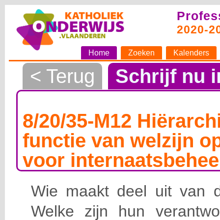
Profes
2020-2
Home
Zoeken
Kalenders
< Terug
Schrijf nu i
8/20/35-M12 Hiërarchi
functie van welzijn o
voor internaatsbehee
Wie maakt deel uit van de
Welke zijn hun verantwoo