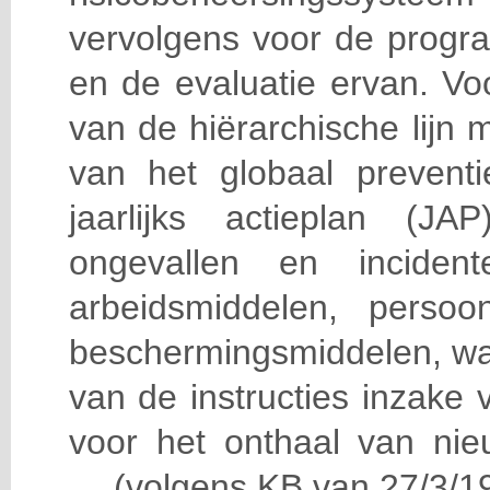
vervolgens voor de progra
en de evaluatie ervan. Vo
van de hiërarchische lijn 
van het globaal prevent
jaarlijks actieplan (J
ongevallen en incident
arbeidsmiddelen, persoon
beschermingsmiddelen, wa
van de instructies inzake v
voor het onthaal van nie
… (volgens KB van 27/3/19