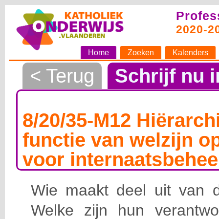
Profes
2020-2
Home
Zoeken
Kalenders
< Terug
Schrijf nu i
8/20/35-M12 Hiërarchi
functie van welzijn o
voor internaatsbehee
Wie maakt deel uit van de
Welke zijn hun verantwoo