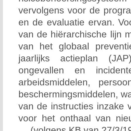
vervolgens voor de progra
en de evaluatie ervan. Vo
van de hiërarchische lijn 
van het globaal prevent
jaarlijks actieplan (J
ongevallen en incident
arbeidsmiddelen, persoon
beschermingsmiddelen, wa
van de instructies inzake v
voor het onthaal van nie
… (volgens KB van 27/3/19