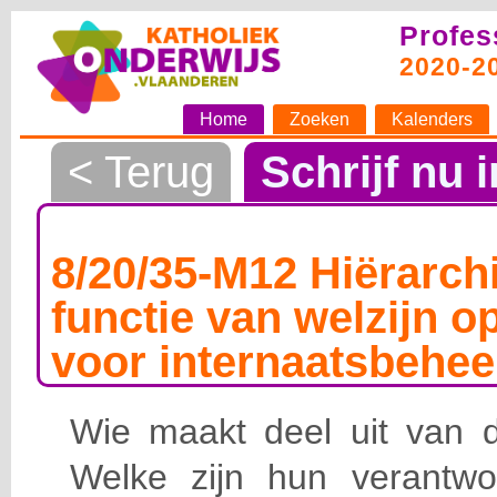
Profes
2020-2
Home
Zoeken
Kalenders
< Terug
Schrijf nu i
8/20/35-M12 Hiërarchi
functie van welzijn o
voor internaatsbehee
Wie maakt deel uit van de
Welke zijn hun verantwoo