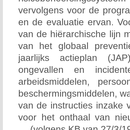
vervolgens voor de progra
en de evaluatie ervan. Vo
van de hiërarchische lijn 
van het globaal prevent
jaarlijks actieplan (J
ongevallen en incident
arbeidsmiddelen, persoon
beschermingsmiddelen, wa
van de instructies inzake v
voor het onthaal van nie
… (volgens KB van 27/3/19