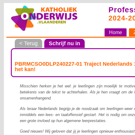
Profes
2024-2
Home
< Terug
Schrijf nu in
PBRMCSO0DLP240227-01 Traject Nederlands 1e g
het kan!
Misschien herken je het wel: je leerlingen zijn moeilijk te mot
betekenis van de tekst te achterhalen. Als je hen vraagt om de
onsamenhangend.
Als leraar Nederlands begrijp je de noodzaak om leerlingen weer
inmiddels een lees- en taaloffensief gestart. Het is nodig om on
een grote invloed op hun algemene leerprestaties.
Goed nieuws! Wij geloven dat jij je leerlingen opnieuw enthousiast