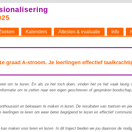
sionalisering
025
Zoeken
Kalenders
Attesten & evaluatie
Info
raad A-stroom. Je leerlingen effectief taalkrachtig
iveren om te lezen. En als ze het toch doen, vinden het ze het vaak lastig
 informatie om te zetten naar een eigen geschreven of gesproken boodschap,
 enthousiast en bekwaam te maken in lezen. De resultaten van toetsen en pei
ze leerlingen te leren om weer beter begrijpend te lezen en effectief communi
 kan maken voor leren en lezen. In dit traject bieden we jou daarvoor de nodig