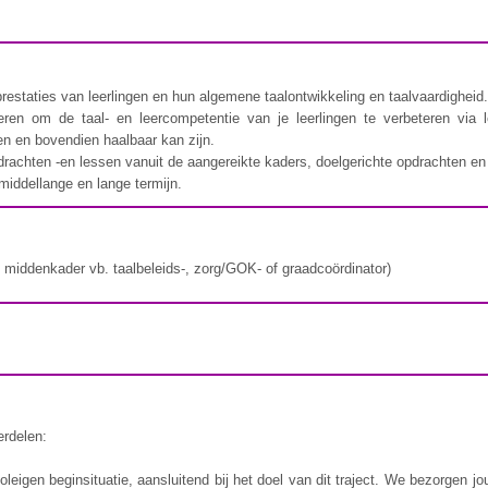
rprestaties van leerlingen en hun algemene taalontwikkeling en taalvaardigheid
eren om de taal- en leercompetentie van je leerlingen te verbeteren via 
pen en bovendien haalbaar kan zijn.
drachten -en lessen vanuit de aangereikte kaders, doelgerichte opdrachten e
 middellange en lange termijn.
middenkader vb. taalbeleids-, zorg/GOK- of graadcoördinator)
erdelen:
eigen beginsituatie, aansluitend bij het doel van dit traject. We bezorgen jou