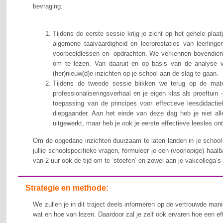
bevraging.
Tijdens de eerste sessie krijg je zicht op het gehele pla
algemene taalvaardigheid en leerprestaties van leerlingen
voorbeeldlessen en -opdrachten. We verkennen bovendien i
om te lezen. Van daaruit en op basis van de analyse v
(her)nieuw(d)e inzichten op je school aan de slag te gaan.
Tijdens de tweede sessie blikken we terug op de mate
professionaliseringsverhaal en je eigen klas als proeftuin 
toepassing van de principes voor effectieve leesdidactie
diepgaander. Aan het einde van deze dag heb je niet alle
uitgewerkt, maar heb je ook je eerste effectieve leesles on
Om de opgedane inzichten duurzaam te laten landen in je school
jullie schoolspecifieke vragen, formuleer je een (voorlopige) haalb
van 2 uur ook de tijd om te ‘stoefen’ en zowel aan je vakcollega’s 
Strategie en methode:
We zullen je in dit traject deels informeren op de vertrouwde man
wat en hoe van lezen. Daardoor zal je zelf ook ervaren hoe een effec