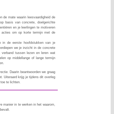
 en de mate waarin leesvaardigheid de
k op basis van concrete, doelgerichte
tiëren en je leerlingen te motiveren
f acties om op korte termijn met de
n in de eerste hoofdstukken van je
verdiepen we je inzicht in de concrete
et verband tussen lezen en leren wat
elen op middellange of lange termijn
en.
rectie. Daarin beantwoorden we graag
 Uiteraard krijg je tijdens dit overleg
toe te lichten.
eve manier in te werken in het waarom,
 bevalt.