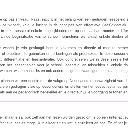
atje op basisniveau. Naast inzicht in het belang van een gedragen leesbeleid
 beïnvloedt, krijg je inzicht in de principes van effectieve (lees)didactie
n deze sessie al enkele mogelijkheden om op een haalbare manier te differen
an de beginsituatie van je school, formuleren we alvast enkele doelen o
 waarin je erin geslaagd bent je vakgroep en directie al mee te neme
– of proefbib – te gebruiken en je leerlingen als proeflezers. In deze sessie 
k, differentiatie en leesmotivatie. Ook concretiseren we in deze sessie h
en het leesactieplan voor je school uitgebreid, en misschien al enkele do
tworpen, waarin naast lezen ook andere talige deelvaardigen een plaatsje krijg
 plannen we een sessie met de vakgroep Nederlands in aanwezigheid van di
are en gedragen visie op leesonderwijs en stellen we het leesactieplan op punt.
als aan de pedagogisch begeleider en je directeur jullie voortgang te tonen en 
ier, maar je zal ook zelf aan het lezen worden gezet om je op een (inter)acti
tieve leesles mogelijk in elkaar zit en wat je eruit leert en hoe. En of het je