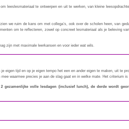
m leeslesmateriaal te ontwerpen en uit te werken, van kleine leesopdracht
rzien we ruim de kans om met collega’s, ook over de scholen heen, van geda
omenten om te reflecteren, zowel op concreet lesmateriaal als je beleving va
 mag zijn met maximale leerkansen en voor ieder wat wils.
 je eigen tijd en op je eigen tempo het een en ander eigen te maken, uit te pro
n mee waarmee precies je aan de slag gaat en in welke mate. Het criterium is 
or 2 gezamenlijke volle lesdagen (inclusief lunch), de derde wordt ge