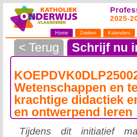
Profes
2025-2
Home
Zoeken
Kalenders
< Terug
Schrijf nu i
KOEPDVK0DLP25002
Wetenschappen en te
krachtige didactiek 
en ontwerpend leren
Tijdens dit initiatief