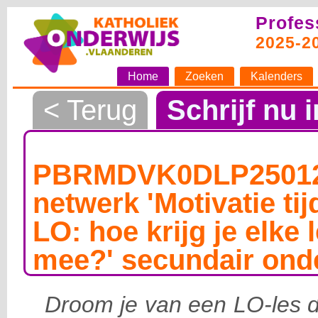
Profes
2025-2
Home
Zoeken
Kalenders
< Terug
Schrijf nu i
PBRMDVK0DLP250124
netwerk 'Motivatie tij
LO: hoe krijg je elke l
mee?' secundair ond
Droom je van een LO-les di