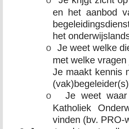
Je krijgt zicht 
o
en het aanbod v
begeleidingsdiens
het onderwijsland
Je weet welke die
o
met welke vragen j
Je maakt kennis 
(vak)begeleider(s)
Je weet waar 
o
Katholiek Onder
vinden (bv. PRO-w