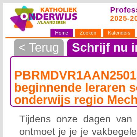
Profes
2025-2
Home
Zoeken
Kalenders
< Terug
Schrijf nu i
PBRMDVR1AAN25015
beginnende leraren s
onderwijs regio Mech
Tijdens onze dagen van
ontmoet je je je vakbegele