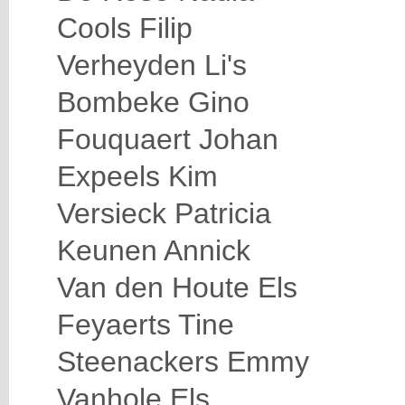
Cools Filip
Verheyden Li's
Bombeke Gino
Fouquaert Johan
Expeels Kim
Versieck Patricia
Keunen Annick
Van den Houte Els
Feyaerts Tine
Steenackers Emmy
Vanhole Els