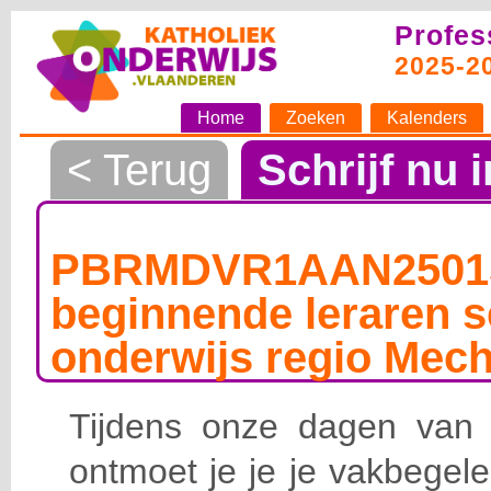
Profes
2025-2
Home
Zoeken
Kalenders
< Terug
Schrijf nu i
PBRMDVR1AAN25015
beginnende leraren s
onderwijs regio Mech
Tijdens onze dagen van
ontmoet je je je vakbegele