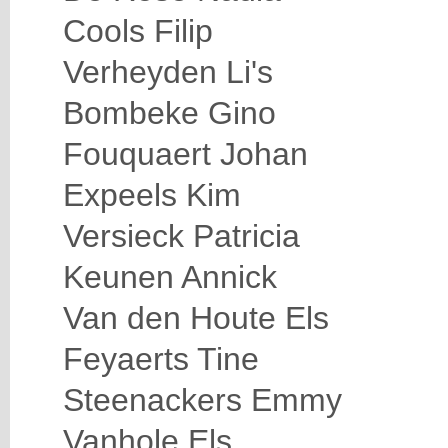
Cools Filip
Verheyden Li's
Bombeke Gino
Fouquaert Johan
Expeels Kim
Versieck Patricia
Keunen Annick
Van den Houte Els
Feyaerts Tine
Steenackers Emmy
Vanhole Els