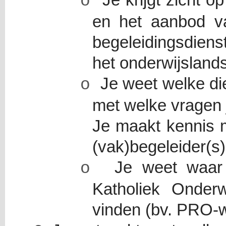
Je krijgt zicht 
o
en het aanbod v
begeleidingsdiens
het onderwijsland
Je weet welke die
o
met welke vragen j
Je maakt kennis 
(vak)begeleider(s)
Je weet waar 
o
Katholiek Onder
vinden (bv. PRO-w