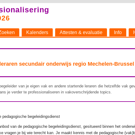
sionalisering
026
Zoeken
Kalenders
Attesten & evaluatie
Info
aren secundair onderwijs regio Mechelen-Brussel
begeleider van je eigen vak en andere startende leraren die hetzelfde vak 
 kans je verder te professionaliseren in vakoverschrijdende topics.
e pedagogische begeleidingsdienst
 aanbod van de pedagogische begeleidingsdienst, gesitueerd binnen het onderw
ke vragen je bij wie terecht kan. Je maakt kennis met de pedagogische (vak)b