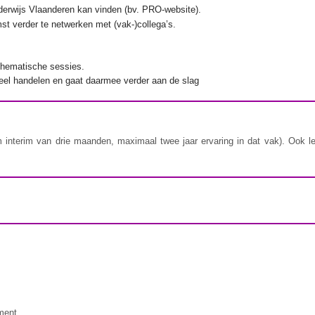
nderwijs Vlaanderen kan vinden (bv. PRO-website).
st verder te netwerken met (vak-)collega’s.
l thematische sessies.
oneel handelen en gaat daarmee verder aan de slag
m interim van drie maanden, maximaal twee jaar ervaring in dat vak). Ook le
ment