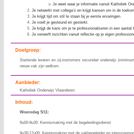
Je weet waar je informatie vanuit Katholiek O
o
Je netwerkt met collega’s en krijgt kansen om in de toekom
Je krijgt tijd om stil te staan bij je eerste ervaringen.
Je voelt je gesteund en gesterkt.
Je krijgt de kans om je te professionaliseren in een aanta
Je verwerft inzichten vanuit reflectie op je eigen professi
Doelgroep:
Startende leraren en zij-instromers secundair onderwijs (minimu
nieuw vak zijn welkom.
Aanbieder:
Katholiek Onderwijs Vlaanderen
Inhoud:
Woensdag 5/11:
9u00-9u30: Kennismaking met de begeleidingsdienst
9u30-12u00: Kennismaking met de vakbegeleider en intervisiemo