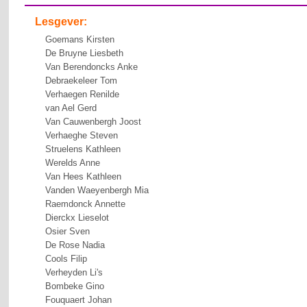
Lesgever:
Goemans Kirsten
De Bruyne Liesbeth
Van Berendoncks Anke
Debraekeleer Tom
Verhaegen Renilde
van Ael Gerd
Van Cauwenbergh Joost
Verhaeghe Steven
Struelens Kathleen
Werelds Anne
Van Hees Kathleen
Vanden Waeyenbergh Mia
Raemdonck Annette
Dierckx Lieselot
Osier Sven
De Rose Nadia
Cools Filip
Verheyden Li's
Bombeke Gino
Fouquaert Johan