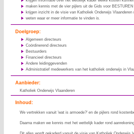
krijgen informatie over het wettelijk kader welke kosten kunn
maken kennis met de vier pijlers uit de Gids voor BESTUREN
krijgen inzicht in de visie van Katholiek Onderwijs Vlaanderen
weten waar er meer informatie te vinden is.
Doelgroep:
Algemeen directeurs
Coördinerend directeurs
Bestuurders
Financieel directeurs
Andere leidinggevenden
Administratief medewerkers van het katholiek onderwijs in Vl
Aanbieder:
Katholiek Onderwijs Vlaanderen
Inhoud:
We vertrekken vanuit 'wat is armoede?' en de pijlers rond koste
Daarna maken we kennis met het wettelijk kader rond aanrekening
Dit alles wordt gekaderd vanuit de visie van Katholiek Onderwijs