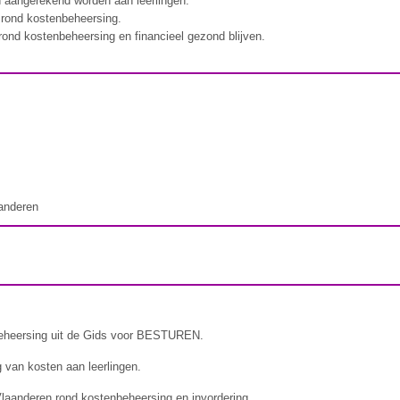
en aangerekend worden aan leerlingen.
 rond kostenbeheersing.
 rond kostenbeheersing en financieel gezond blijven.
aanderen
nbeheersing uit de Gids voor BESTUREN.
 van kosten aan leerlingen.
 Vlaanderen rond kostenbeheersing en invordering.