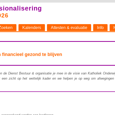
sionalisering
026
Zoeken
Kalenders
Attesten & evaluatie
Info
inancieel gezond te blijven
 de Dienst Bestuur & organisatie je mee in de visie van Katholiek Onderw
ijgt een zicht op het wettelijk kader en we helpen je op weg om afweging