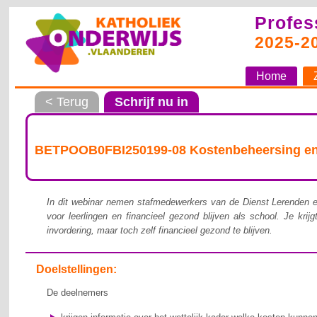
Profes
2025-2
Home
< Terug
Schrijf nu in
BETPOOB0FBI250199-08 Kostenbeheersing en f
In dit webinar nemen stafmedewerkers van de Dienst Lerenden en
voor leerlingen en financieel gezond blijven als school. Je kr
invordering, maar toch zelf financieel gezond te blijven.
Doelstellingen:
De deelnemers