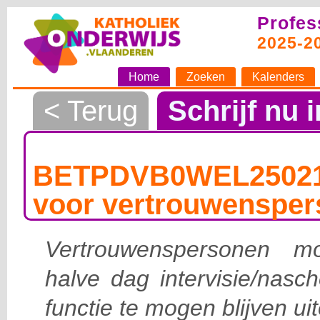
Profes
2025-2
Home
Zoeken
Kalenders
< Terug
Schrijf nu i
BETPDVB0WEL250211-
voor vertrouwenspe
Vertrouwenspersonen mo
halve dag intervisie/nasc
functie te mogen blijven ui