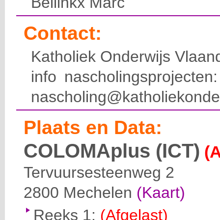
Bellinkx Marc
Contact:
Katholiek Onderwijs Vlaan
info nascholingsprojecte
nascholing@katholiekonde
Plaats en Data:
COLOMAplus (ICT)
(A
Tervuursesteenweg 2
2800
Mechelen
(Kaart)
Reeks 1:
(Afgelast)