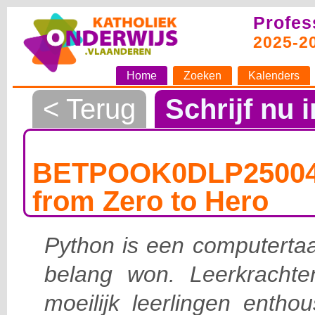
Profes
2025-2
Home
Zoeken
Kalenders
< Terug
Schrijf nu i
BETPOOK0DLP250047
from Zero to Hero
Python is een computertaal
belang won. Leerkracht
moeilijk leerlingen entho