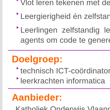
Vlot leren tekenen met d
Leergierigheid én zelfs
Leerlingen zelfstandig 
agents
om code te gener
Doelgroep:
technisch
ICT-
coördinato
leerkrachten informatica
Aanbieder:
Katholiek Onderwijs Vlaan