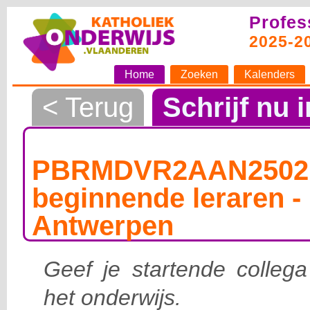
Profes
2025-2
Home
Zoeken
Kalenders
< Terug
Schrijf nu i
PBRMDVR2AAN25021
beginnende leraren - 
Antwerpen
Geef je startende collega
het onderwijs.