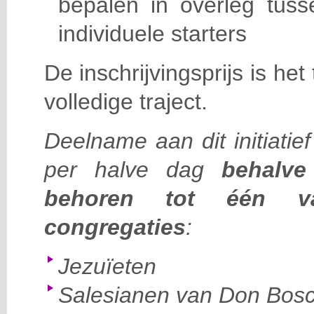
bepalen in overleg tuss
individuele starters
De inschrijvingsprijs is he
volledige traject.
Deelname aan dit initiatie
per halve dag
behalve 
behoren tot één v
congregaties
:
Jezuïeten
Salesianen van Don Bos