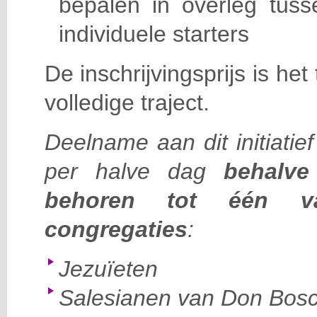
bepalen in overleg tuss
individuele starters
De inschrijvingsprijs is he
volledige traject.
Deelname aan dit initiatie
per halve dag
behalve 
behoren tot één v
congregaties
:
Jezuïeten
Salesianen van Don Bos