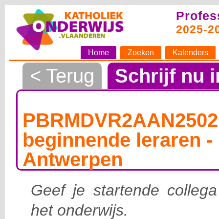
Profes
2025-2
Home
Zoeken
Kalenders
< Terug
Schrijf nu i
PBRMDVR2AAN25021
beginnende leraren - 
Antwerpen
Geef je startende collega
het onderwijs.