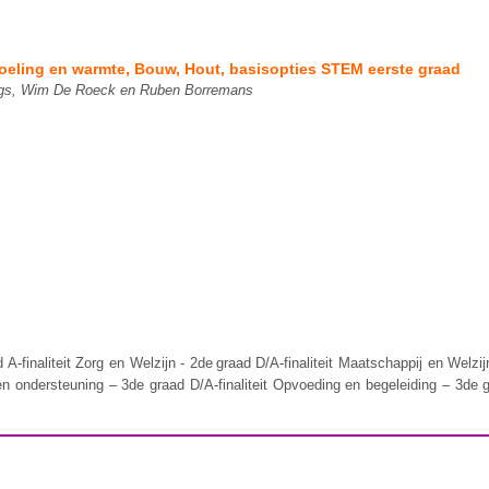
Koeling en warmte, Bouw, Hout, basisopties STEM eerste graad
rgs, Wim De Roeck en Ruben Borremans
finaliteit Zorg en Welzijn - 2de graad D/A-finaliteit Maatschappij en Welzijn 
en ondersteuning – 3de graad D/A-finaliteit Opvoeding en begeleiding – 3de g