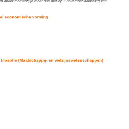
en ander moment; je moet dus niet op 5 november aanwezig zijn.
ieel economische vorming
 filosofie (Maatschappij- en welzijnswetenschappen)