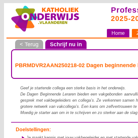
Profes
2025-2
Home
< Terug
Schrijf nu in
PBRMDVR2AAN250218-02 Dagen beginnende le
Geef je startende collega een sterke basis in het onderwijs.
De Dagen Beginnende Leraren bieden een vakgebonden aanvulling
gesprek met vakbegeleiders en collega’s. Ze verkennen samen ho
grotere netwerk van vakcollega’s. Een kans om zelfvertrouwen te ve
Moedig je starter aan om in te schrijven en zo sterker aan de slag
Doelstellingen:
Je maakt kennis met jouw vakbegeleider en met startende vakc