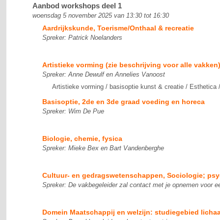
Aanbod workshops deel 1
woensdag 5 november 2025 van 13:30 tot 16:30
Aardrijkskunde, Toerisme/Onthaal & recreatie
Spreker: Patrick Noelanders
Artistieke vorming (zie beschrijving voor alle vakken
Spreker: Anne Dewulf en Annelies Vanoost
Artistieke vorming / basisoptie kunst & creatie / Esthetic
Basisoptie, 2de en 3de graad voeding en horeca
Spreker: Wim De Pue
Biologie, chemie, fysica
Spreker: Mieke Bex en Bart Vandenberghe
Cultuur- en gedragswetenschappen, Sociologie; psy
Spreker: De vakbegeleider zal contact met je opnemen voor e
Domein Maatschappij en welzijn: studiegebied lich