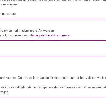
n ervaringen.
 leraarschap.
beroep) en herintreders
regio Antwerpen
h ook inschrijven voor
de dag van de zij-instromers
aan voorop. Daarnaast is er aandacht voor hot items uit het vak en wordt
isselen van vakgebonden ervaringen op vlak van leerplangericht werken en di
rvragen